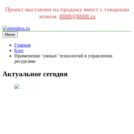
Проект выставлен на продажу вмест с товарным
знаком.
8888@8888.ru
Перейти
к
Меню
greenbox.ru
сайт про экологию
содержимому
Главная
Блог
Применение ‘умных’ технологий в управлении
ресурсами
Актуальное сегодня