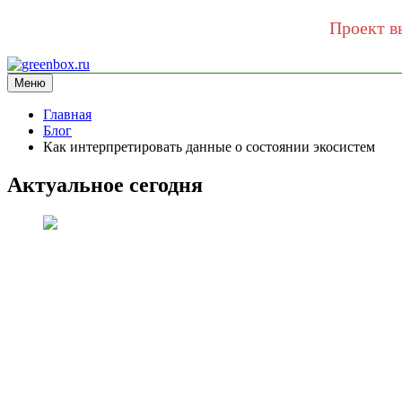
Проект в
Перейти
к
Меню
greenbox.ru
сайт про экологию
содержимому
Главная
Блог
Как интерпретировать данные о состоянии экосистем
Актуальное сегодня