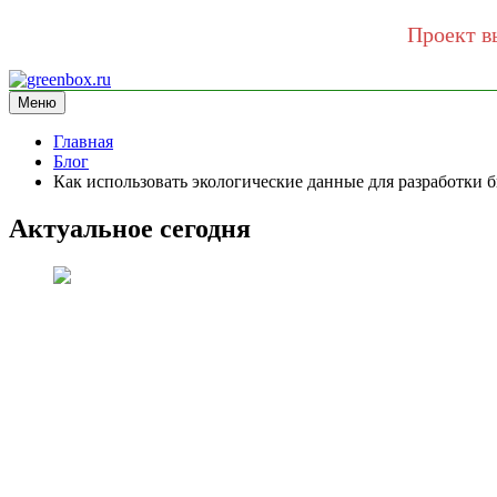
Проект в
Перейти
к
Меню
greenbox.ru
сайт про экологию
содержимому
Главная
Блог
Как использовать экологические данные для разработки б
Актуальное сегодня