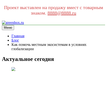
Проект выставлен на продажу вмест с товарным
знаком.
8888@8888.ru
Перейти
к
Меню
greenbox.ru
сайт про экологию
содержимому
Главная
Блог
Как помочь местным экосистемам в условиях
глобализации
Актуальное сегодня