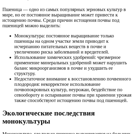
Пшеница — одно из самых популярных зерновых культур в
мире, но ее постоянное выращивание может привести к
истощению почвы. Среди причин истощения почвы под
пшеницей можно выделить:
Монокультура: постоянное выращивание только
пшеницы на одном участке земли приводит к
исчерпанию питательных веществ в почве и
увеличению риска заболеваний и вредителей.
Использование химических удобрений: чрезмерное
применение минеральных удобрений может нарушить
баланс микроорганизмов в почве и ухудшить ее
структуру.
Недостаточное внимание к восстановлению почвенного
плодородия: некорректное использование
почвопокровных культур, неурожаи, бездействие по
севообороту и оспаривание почвы при хранении урожая
также способствуют истощению почвы под пшеницей.
Экологические последствия
монокультуры
Монокультура, где только пшеница выращивается на больших