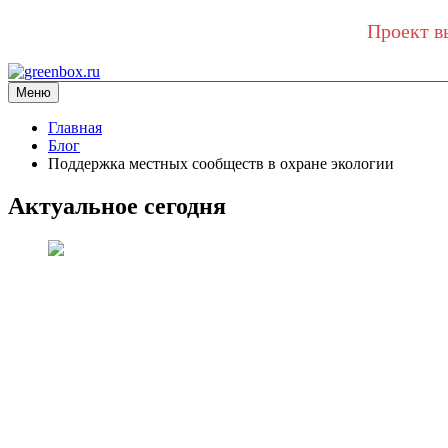
Проект в
Перейти
к
Меню
greenbox.ru
сайт про экологию
содержимому
Главная
Блог
Поддержка местных сообществ в охране экологии
Актуальное сегодня